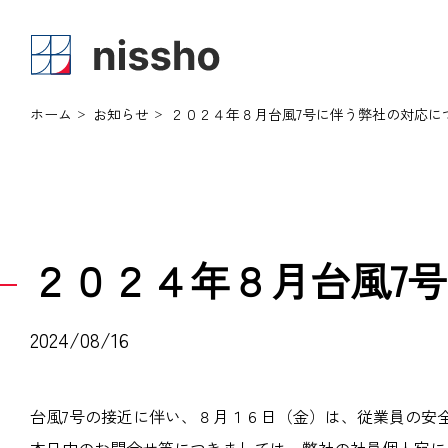
ホーム
お知らせ
２０２４年８月台風7号に伴う弊社の対応に
About
Service
日庄
企画
製版
印刷
日庄グループについて トップ
事業内容 トップ
２０２４年８月台風7
2024/08/16
台風7号の接近に伴い、８月１６日（金）は、従業員の安