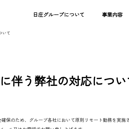
日庄グループについて
事業内容
ついて
の強み
・デザイン
OOH
マーケティング・プロモーション
号に伴う弊社の対応につい
全確保のため、グループ各社において原則リモート勤務を実施