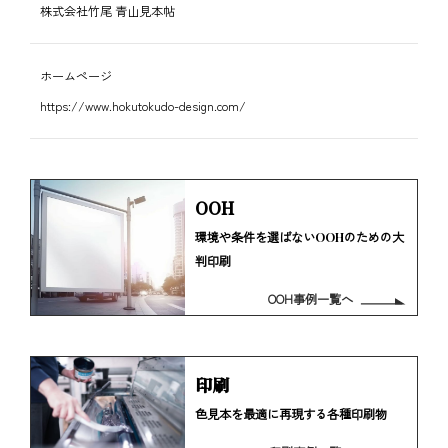
株式会社竹尾 青山見本帖
ホームページ
https://www.hokutokudo-design.com/
OOH
環境や条件を選ばないOOHのための大
判印刷
OOH事例一覧へ
印刷
色見本を最適に再現する各種印刷物