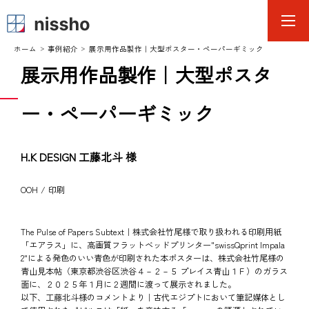
ホーム
事例紹介
展示用作品製作｜大型ポスター・ペーパーギミック
展示用作品製作｜大型ポスタ
ー・ペーパーギミック
H.K DESIGN 工藤北斗 様
OOH
印刷
The Pulse of Papers Subtext｜株式会社竹尾様で取り扱われる印刷用紙
「エアラス」に、高画質フラットベッドプリンター"swissQprint Impala
2"による発色のいい青色が印刷された本ポスターは、株式会社竹尾様の
青山見本帖（東京都渋谷区渋谷４－２－５ プレイス青山１Ｆ）のガラス
面に、２０２５年１月に２週間に渡って展示されました。

以下、工藤北斗様のコメントより｜古代エジプトにおいて筆記媒体とし